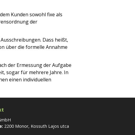
 dem Kunden sowohl fixe als
hrensordnung der
n Ausschreibungen. Dass heißt,
ion über die formelle Annahme
nach der Ermessung der Aufgabe
t, sogar für mehrere Jahre. In
en einen individuellen
kt
 GmbH
e:
2200 Monor, Kossuth Lajos utca