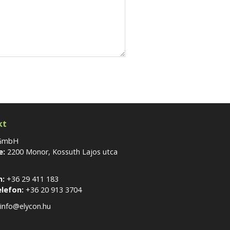
kt
 GmbH
e:
2200 Monor, Kossuth Lajos utca
n:
+36 29 411 183
elefon:
+36 20 913 3704
info@elycon.hu