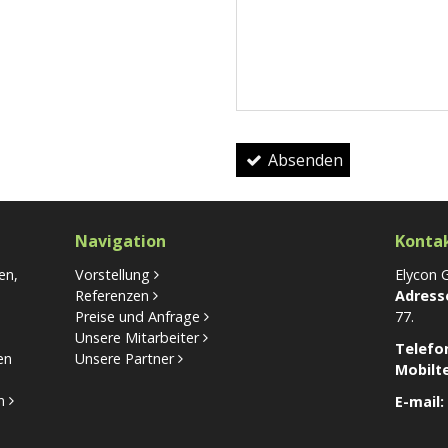
-
-
Absenden
Navigation
Konta
en,
Vorstellung
Elycon
Referenzen
Adress
Preise und Anfrage
77.
Unsere Mitarbeiter
Telefo
en
Unsere Partner
Mobilt
n
E-mail: